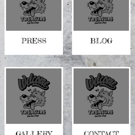
ラ
ラ
ム
ム
ア
ア
イ
イ
テ
テ
ム
ム
リ
PRESS
リ
BLOG
ン
ン
ク
ク
グ
グ
リ
リ
ッ
ッ
ド
ド
カ
カ
ラ
ラ
ム
ム
ア
ア
イ
イ
テ
テ
ム
ム
リ
GALLERY
リ
CONTACT