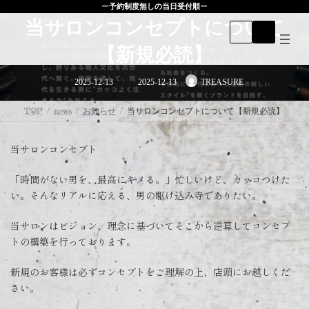
コ
ナ
ー
予約制度無しの当日受付順
ー
ン
ビ
当サロンコンセプトについて
テ
ゲ
ン
ー
【新規必読】
ツ
シ
へ
ョ
最
ス
ン
2025-12-13
2025-12-13
TREASURE
終
キ
に
更
新
ッ
移
日
TOP
news
お知らせ
当サロンコンセプトについて【新規必読】
プ
動
時
:
当サロンコンセプト
「時間がない男を、最高にキメる。」忙しいけど、カッコつけた
い。そんなリアルに応える、男の駆け込み寺でありたい。
当サロンはビジョン、理念に基づいてそこから逆算してコンセプ
トの構築を行っております。
新規のお客様は必ずコンセプトをご理解の上、店頭にお越しくだ
さい。