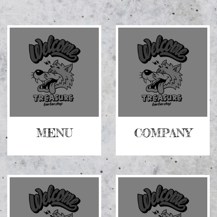
グ
グ
リ
リ
ッ
ッ
ド
ド
カ
カ
ラ
ラ
ム
ム
ア
ア
イ
イ
テ
テ
ム
ム
リ
MENU
リ
COMPANY
ン
ン
ク
ク
グ
グ
リ
リ
ッ
ッ
ド
ド
カ
カ