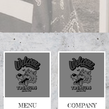
グ
グ
リ
リ
ッ
ッ
ド
ド
カ
カ
ラ
ラ
ム
ム
ア
ア
イ
イ
テ
テ
ム
ム
リ
MENU
リ
COMPANY
ン
ン