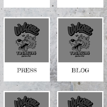
ク
ク
グ
グ
リ
リ
ッ
ッ
ド
ド
カ
カ
ラ
ラ
ム
ム
ア
ア
イ
イ
テ
テ
ム
ム
リ
PRESS
リ
BLOG
ン
ン
ク
ク
グ
グ
リ
リ
ッ
ッ
ド
ド