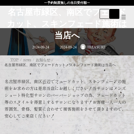
コ
ナ
ー
予約制度無しの当日受付順
ー
ン
ビ
名古屋市緑区、南区でフェード
テ
ゲ
ン
ー
カット、スキンフェード施術は
ツ
シ
へ
ョ
当店へ
ス
ン
キ
に
最
ッ
移
2024-09-24
2024-09-24
TREASURE
終
プ
動
更
新
日
TOP
news
お知らせ
時
名古屋市緑区、南区でフェードカット、スキンフェード施術は当店へ
:
名古屋市緑区、南区近辺でフェードカット、スキンフェードの施
術をお求めの方は是非当店にお越しください！当サロンはメンズ
ショート特化型サロンのバーバーショップの為、フェードカット
等のスタイルを得意とするサロンになります！お客様一人一人の
雰囲気、骨格、髪質に合わせて接客施術をさせて頂きますので、
安心してご来店ください！