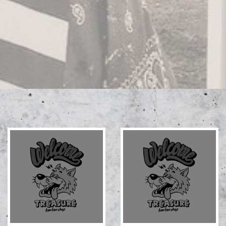
グ
グ
リ
リ
ッ
ッ
ド
ド
カ
カ
ラ
ラ
ム
ム
ア
ア
イ
イ
テ
テ