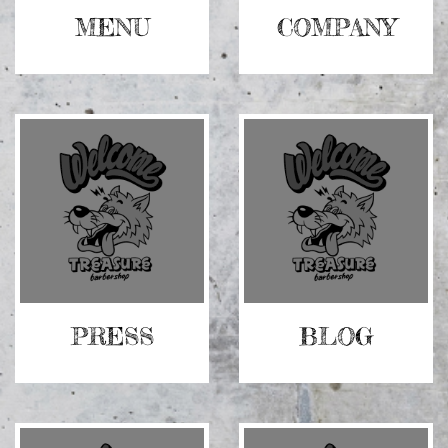
ム
ム
リ
MENU
リ
COMPANY
ン
ン
ク
ク
グ
グ
リ
リ
ッ
ッ
ド
ド
カ
カ
ラ
ラ
ム
ム
ア
ア
イ
イ
テ
テ
ム
ム
リ
PRESS
リ
BLOG
ン
ン
ク
ク
グ
グ