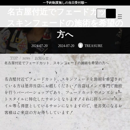
コ
ナ
ー
予約制度無しの当日受付順
ー
ン
ビ
名古屋付近でフェードカット、
テ
ゲ
ン
ー
スキンフェードの施術を希望の
ツ
シ
へ
ョ
方へ
ス
ン
キ
に
最
ッ
移
2024-07-20
2024-07-20
TREASURE
終
プ
動
更
新
日
TOP
news
お知らせ
時
名古屋付近でフェードカット、スキンフェードの施術を希望の方へ
:
名古屋付近でフェードカット、スキンフェードを施術を希望され
ている方は是非当店にお越しください！当店はメンズ専門で施術
を行うバーバーショップであり、フェードカットやメンズショー
トスタイルに特化したサロンとなります！それに伴うパーマスタ
イル等も得意としているサロンになりますので、是非気になるお
客様はご来店の方お待ちしています！